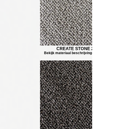
CREATE STONE 20
Bekijk materiaal beschrijvingen via link