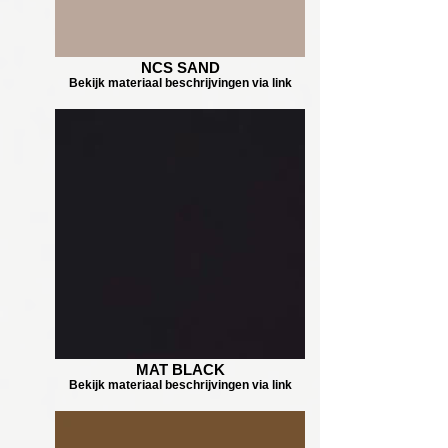
NCS SAND
Bekijk materiaal beschrijvingen via link
MAT BLACK
Bekijk materiaal beschrijvingen via link