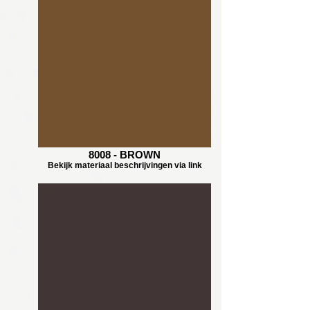
8008 - BROWN
Bekijk materiaal beschrijvingen via link