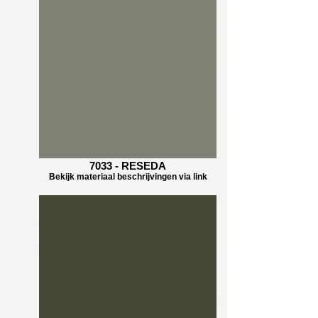
7033 - RESEDA
Bekijk materiaal beschrijvingen via link