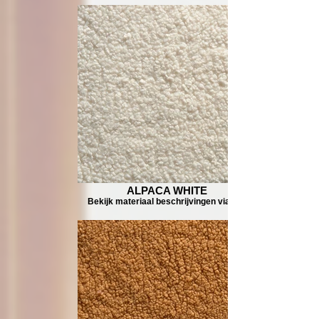
ALPACA WHITE
Bekijk materiaal beschrijvingen via link