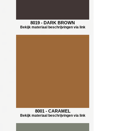
8019 - DARK BROWN
Bekijk materiaal beschrijvingen via link
8001 - CARAMEL
Bekijk materiaal beschrijvingen via link